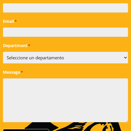
Email
*
Department
*
Message
*