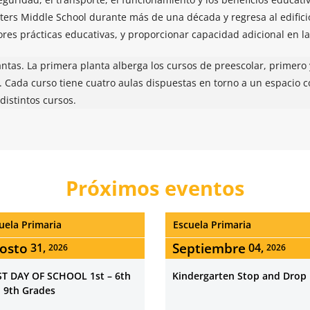
ters Middle School durante más de una década y regresa al edificio
res prácticas educativas, y proporcionar
capacidad adicional en l
lantas. La primera planta alberga los cursos de preescolar, primero
. Cada curso tiene cuatro aulas dispuestas en torno a un espacio
distintos cursos.
Próximos eventos
uela Primaria
Escuela Primaria
ptiembre
Septiembre
04,
07,
2026
2026
dergarten Stop and Drop
NO SCHOOL – LABOR DAY