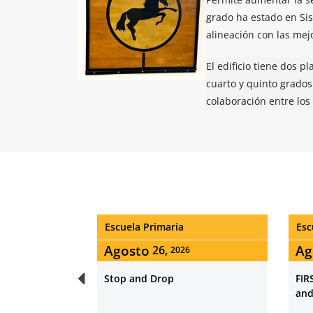
grado ha estado en Sis
alineación
con las mejo
El edificio tiene dos p
cuarto y quinto
grados
colaboración entre los 
Escuela Primaria
Esc
Agosto
Se
31,
2026
FIRST DAY OF SCHOOL 1st – 6th
Kin
and 9th Grades