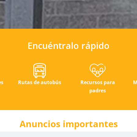
Encuéntralo rápido
es
Rutas de autobús
Recursos para
M
padres
Anuncios importantes