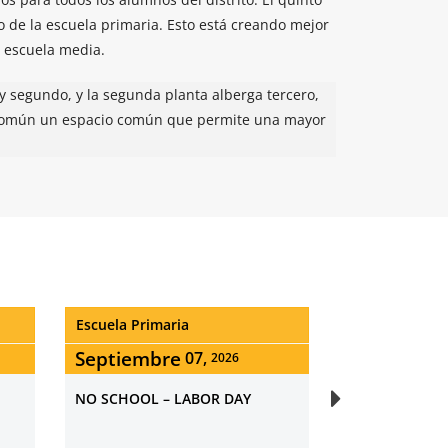
 de la escuela primaria.
Esto está
creando
mejor
a escuela media
.
 y segundo, y la
segunda planta alberga
tercero,
 común
un espacio común que permite una mayor
Escuela Primaria
Escuela Prima
Septiembre
Septiembr
08,
2026
Kindergarten – 1st day of school
Pre K -1st Day