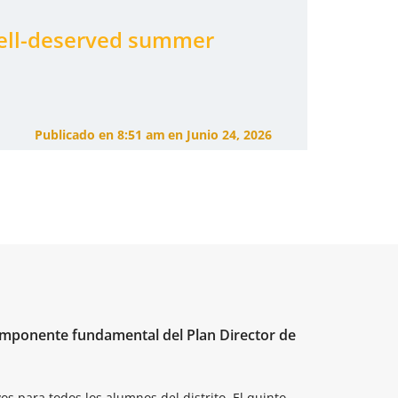
 well-deserved summer
Publicado en
8:51 am
en
Junio 24, 2026
omponente fundamental del Plan Director de
os para todos los alumnos del distrito.
El quinto