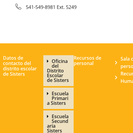
541-549-8981 Ext. 5249
Datos de
Recursos de
Sala 
Oficina
contacto del
personal
del
pers
distrito escolar
Distrito
Recu
de Sisters
Escolar
de Sisters
Hum
Escuela
Primari
a Sisters
Escuela
Secund
aria
Sisters