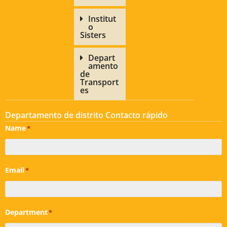
Institut
o
Sisters
Depart
amento
de
Transport
es
Departamento de distrito Contacto rápido
Name
*
Email
*
Department
*