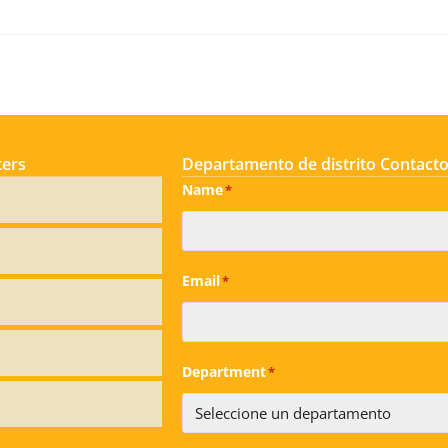
ters
Departamento de distrito Contacto
Name
*
Email
*
Department
*